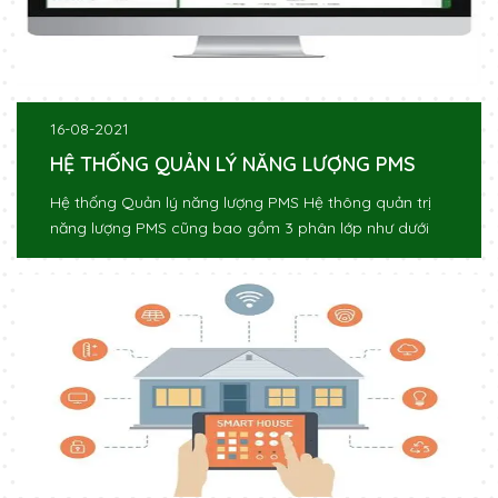
16-08-2021
HỆ THỐNG QUẢN LÝ NĂNG LƯỢNG PMS
Hệ thống Quản lý năng lượng PMS Hệ thông quản trị
năng lượng PMS cũng bao gồm 3 phân lớp như dưới