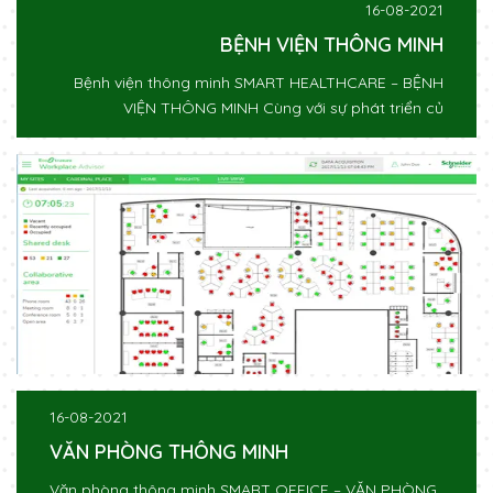
16-08-2021
BỆNH VIỆN THÔNG MINH
Bệnh viện thông minh SMART HEALTHCARE – BỆNH
VIỆN THÔNG MINH Cùng với sự phát triển củ
16-08-2021
VĂN PHÒNG THÔNG MINH
Văn phòng thông minh SMART OFFICE – VĂN PHÒNG