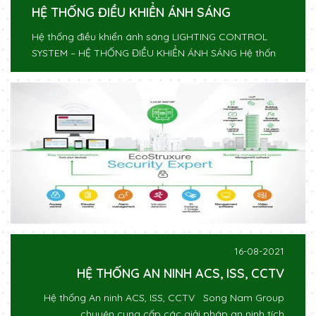
HỆ THỐNG ĐIỀU KHIỂN ÁNH SÁNG
Hệ thống điều khiển ánh sáng LIGHTING CONTROL
SYSTEM – HỆ THỐNG ĐIỀU KHIỂN ÁNH SÁNG Hệ thốn
16-08-2021
HỆ THỐNG AN NINH ACS, ISS, CCTV
Hệ thống An ninh ACS, ISS, CCTV Song Nam Group
chuyên cung cấp các giải pháp an ninh tích