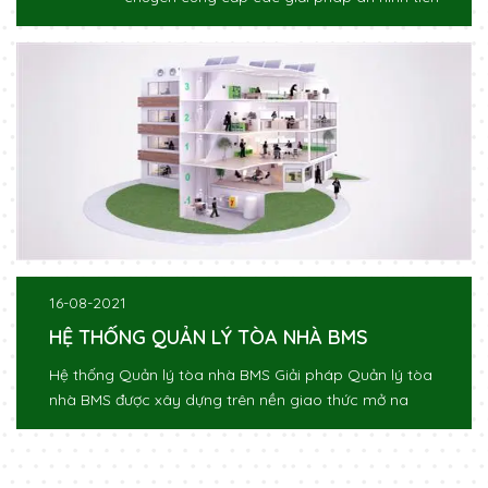
16-08-2021
HỆ THỐNG QUẢN LÝ TÒA NHÀ BMS
Hệ thống Quản lý tòa nhà BMS Giải pháp Quản lý tòa
nhà BMS được xây dựng trên nền giao thức mở na